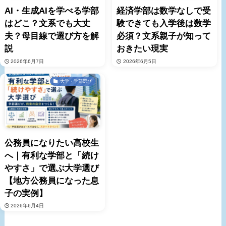
AI・生成AIを学べる学部
経済学部は数学なしで受
はどこ？文系でも大丈
験できても入学後は数学
夫？母目線で選び方を解
必須？文系親子が知って
説
おきたい現実
2026年6月7日
2026年6月5日
大学・学部選び
公務員になりたい高校生
へ｜有利な学部と「続け
やすさ」で選ぶ大学選び
【地方公務員になった息
子の実例】
2026年6月4日