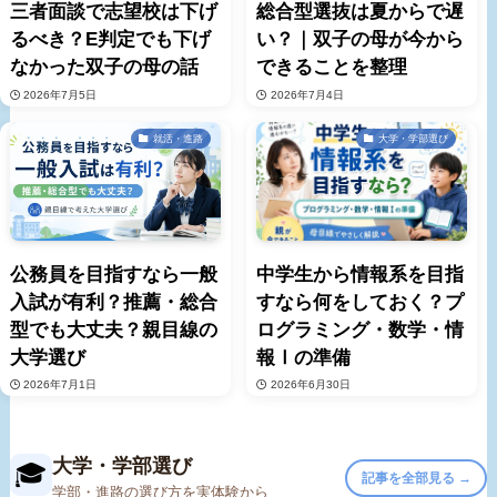
三者面談で志望校は下げ
総合型選抜は夏からで遅
るべき？E判定でも下げ
い？｜双子の母が今から
なかった双子の母の話
できることを整理
2026年7月5日
2026年7月4日
就活・進路
大学・学部選び
公務員を目指すなら一般
中学生から情報系を目指
入試が有利？推薦・総合
すなら何をしておく？プ
型でも大丈夫？親目線の
ログラミング・数学・情
大学選び
報Ⅰの準備
2026年7月1日
2026年6月30日
大学・学部選び
🎓
記事を全部見る →
学部・進路の選び方を実体験から