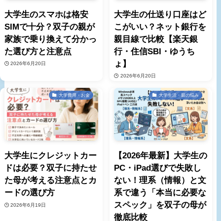
大学生のスマホは格安
大学生の仕送り口座はど
SIMで十分？双子の親が
こがいい？ネット銀行を
家族で乗り換えて分かっ
親目線で比較【楽天銀
た選び方と注意点
行・住信SBI・ゆうち
ょ】
2026年6月20日
2026年6月20日
大学費用・お金
大学生活・親の悩み
大学生にクレジットカー
【2026年最新】大学生の
ドは必要？双子に持たせ
PC・iPad選びで失敗し
た母が考える注意点とカ
ない！理系（情報）と文
ードの選び方
系で違う「本当に必要な
スペック」を双子の母が
2026年6月19日
徹底比較