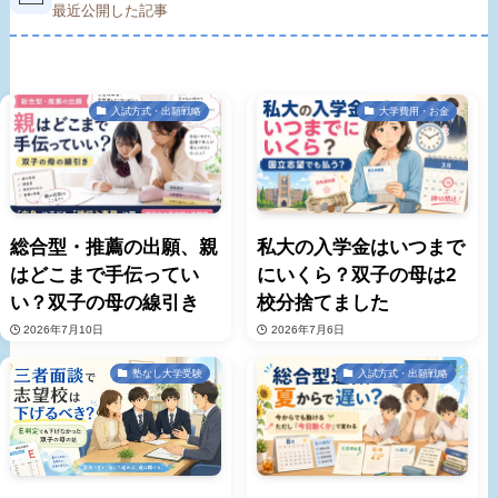
最近公開した記事
入試方式・出願戦略
大学費用・お金
総合型・推薦の出願、親
私大の入学金はいつまで
はどこまで手伝ってい
にいくら？双子の母は2
い？双子の母の線引き
校分捨てました
2026年7月10日
2026年7月6日
塾なし大学受験
入試方式・出願戦略