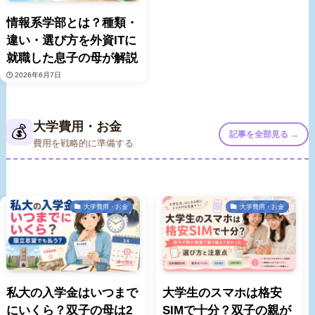
情報系学部とは？種類・
違い・選び方を外資ITに
就職した息子の母が解説
2026年6月7日
大学費用・お金
💰
記事を全部見る →
費用を戦略的に準備する
大学費用・お金
大学費用・お金
私大の入学金はいつまで
大学生のスマホは格安
にいくら？双子の母は2
SIMで十分？双子の親が