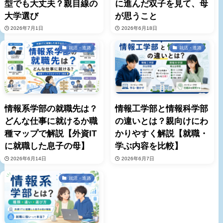
型でも大丈夫？親目線の
に進んだ双子を見て、母
大学選び
が思うこと
2026年7月1日
2026年6月18日
就活・進路
就活・進路
情報系学部の就職先は？
情報工学部と情報科学部
どんな仕事に就けるか職
の違いとは？親向けにわ
種マップで解説【外資IT
かりやすく解説【就職・
に就職した息子の母】
学ぶ内容を比較】
2026年6月14日
2026年6月7日
就活・進路