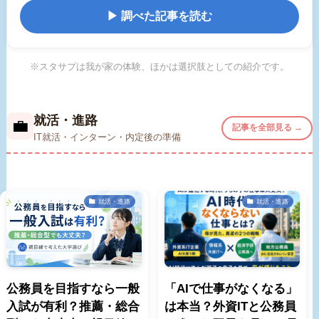
▶ 調べた記事を読む
※スタサプは我が家の体験、ほかは選択肢としての紹介です。
就活・進路
💼
記事を全部見る →
IT就活・インターン・内定後の準備
就活・進路
就活・進路
公務員を目指すなら一般
「AIで仕事がなくなる」
入試が有利？推薦・総合
は本当？外資ITと公務員