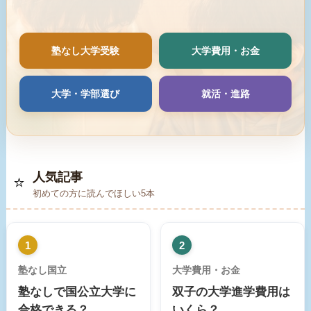
塾なし大学受験
大学費用・お金
大学・学部選び
就活・進路
人気記事
⭐
初めての方に読んでほしい5本
1
2
塾なし国立
大学費用・お金
塾なしで国公立大学に
双子の大学進学費用は
合格できる？
いくら？