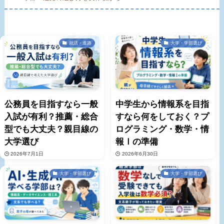
就活・進路
大学・学部選び
公務員を目指すなら一般
中学生から情報系を目指
入試が有利？推薦・総合
すなら何をしておく？プ
型でも大丈夫？親目線の
ログラミング・数学・情
大学選び
報Ⅰの準備
2026年7月1日
2026年6月30日
大学・学部選び
大学・学部選び