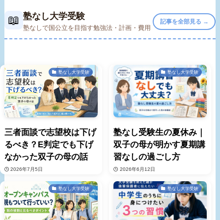
塾なし大学受験
📖
記事を全部見る →
塾なしで国公立を目指す勉強法・計画・費用
塾なし大学受験
塾なし大学受験
三者面談で志望校は下げ
塾なし受験生の夏休み｜
るべき？E判定でも下げ
双子の母が明かす夏期講
なかった双子の母の話
習なしの過ごし方
2026年7月5日
2026年6月12日
塾なし大学受験
塾なし大学受験