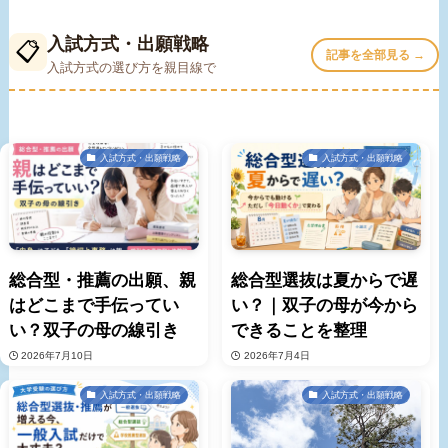
入試方式・出願戦略
📋
記事を全部見る →
入試方式の選び方を親目線で
入試方式・出願戦略
入試方式・出願戦略
総合型・推薦の出願、親
総合型選抜は夏からで遅
はどこまで手伝ってい
い？｜双子の母が今から
い？双子の母の線引き
できることを整理
2026年7月10日
2026年7月4日
入試方式・出願戦略
入試方式・出願戦略