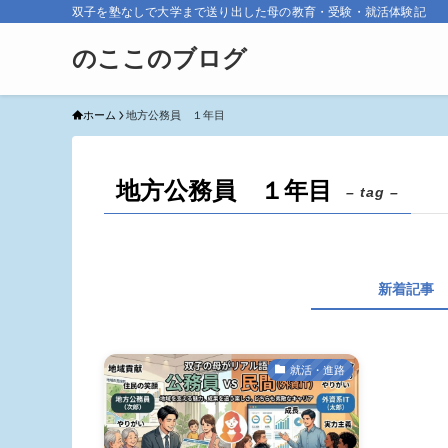
双子を塾なしで大学まで送り出した母の教育・受験・就活体験記
のここのブログ
ホーム
地方公務員 １年目
地方公務員 １年目
– tag –
新着記事
就活・進路