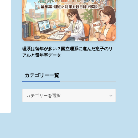
理系は留年が多い？国立理系に進んだ息子のリ
アルと留年率データ
カテゴリー一覧
カ
テ
ゴ
リ
ー
一
覧