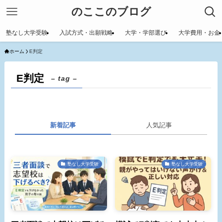
のここのブログ
塾なし大学受験
入試方式・出願戦略
大学・学部選び
大学費用・お金
ホーム
E判定
E判定
– tag –
新着記事
人気記事
塾なし大学受験
塾なし大学受験