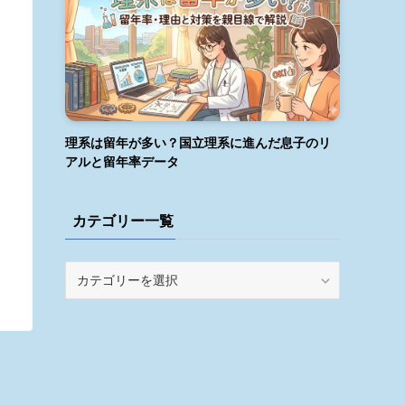
理系は留年が多い？国立理系に進んだ息子のリ
アルと留年率データ
カテゴリー一覧
カ
テ
ゴ
リ
ー
一
覧