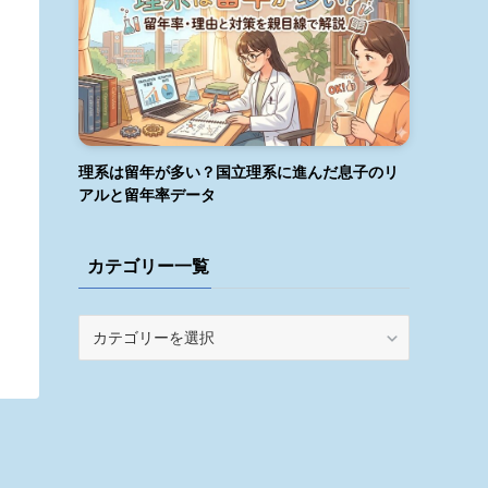
理系は留年が多い？国立理系に進んだ息子のリ
アルと留年率データ
カテゴリー一覧
カ
テ
ゴ
リ
ー
一
覧