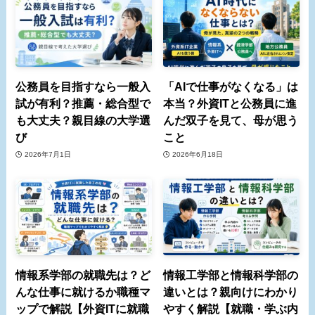
公務員を目指すなら一般入
「AIで仕事がなくなる」は
試が有利？推薦・総合型で
本当？外資ITと公務員に進
も大丈夫？親目線の大学選
んだ双子を見て、母が思う
び
こと
2026年7月1日
2026年6月18日
情報系学部の就職先は？ど
情報工学部と情報科学部の
んな仕事に就けるか職種マ
違いとは？親向けにわかり
ップで解説【外資ITに就職
やすく解説【就職・学ぶ内