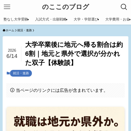
のここのブログ
塾なし大学受験
入試方式・出願戦略
大学・学部選び
大学費用・お金
ホーム
就活・進路
大学卒業後に地元へ帰る割合は約
2026
6割｜地元と県外で選択が分かれ
6/14
た双子【体験談】
就活・進路
当ページのリンクには広告が含まれています。