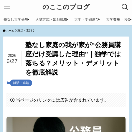
のここのブログ
塾なし大学受験
入試方式・出願戦略
大学・学部選び
大学費用・お金
ホーム
就活・進路
塾なし家庭の我が家が“公務員講
座だけ受講した理由”｜独学では
2026
6/27
落ちる？メリット・デメリット
を徹底解説
就活・進路
当ページのリンクには広告が含まれています。