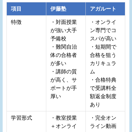
項目
伊藤塾
アガルート
特徴
・対面授業
・オンライ
が強い大手
ン専門でコ
予備校
スパが高い
・難関自治
・短期間で
体の合格者
合格を狙う
が多い
カリキュラ
・講師の質
ム
が高く、サ
・合格特典
ポートが手
で受講料全
厚い
額返金制度
あり
学習形式
・教室授業
・完全オン
＋オンライ
ライン動画