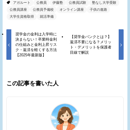
アガルート
公務員
伊藤塾
公務員試験
塾なし大学受験
公務員講座
公務員予備校
オンライン講座
子供の進路
大学生資格取得
就活準備
奨学金の金利は入学時に
【奨学金バンクとは？】
決まらない！卒業時金利
返済不要になる？メリッ
の仕組みと金利上昇リス
ト・デメリットを保護者
ク・返済を軽くする方法
目線で解説
【2025年最新版】
この記事を書いた人