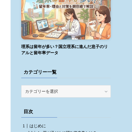
理系は留年が多い？国立理系に進んだ息子のリ
アルと留年率データ
カテゴリー一覧
カ
テ
ゴ
リ
目次
ー
一
はじめに
覧