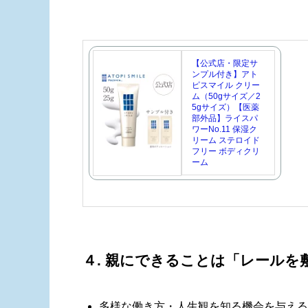
【公式店・限定サ
ンプル付き】アト
ピスマイル クリー
ム（50gサイズ／2
5gサイズ）【医薬
部外品】ライスパ
ワーNo.11 保湿ク
リーム ステロイド
フリー ボディクリ
ーム
４. 親にできることは「レール
多様な働き方・人生観を知る機会を与える