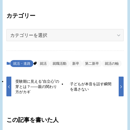
カテゴリー
カ
テ
ゴ
リ
ー
就活・進路
就活
就職活動
新卒
第二新卒
就活の軸
受験期に見える“自立心”の
子どもが本音を話す瞬間
芽とは？――親の関わり
を逃さない
方がカギ
この記事を書いた人