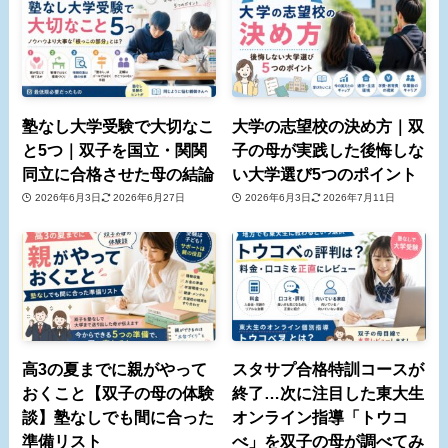
塾なし大学受験で大切なこ
大学の志望校の決め方｜双
と5つ｜双子を国立・関関
子の母が実践した後悔しな
同立に合格させた母の結論
い大学選び5つのポイント
2026年6月3日
2026年6月27日
2026年6月3日
2026年7月11日
高3の夏までに親がやって
スタサプ合格特訓コースが
おくこと【双子の母の体験
終了…次に注目した東大生
談】塾なしでも間に合った
オンライン指導「トウコ
準備リスト
べ」を双子の母が調べてみ