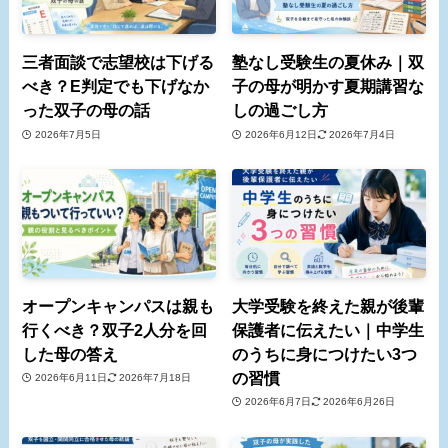
三者面談で志望校は下げる
塾なし受験生の夏休み｜双
べき？E判定でも下げなか
子の母が明かす夏期講習な
った双子の母の話
しの過ごし方
2026年7月5日
2026年6月12日
2026年7月4日
オープンキャンパスは親も
大学受験を終えた親が後輩
行くべき？双子2人分を回
保護者に伝えたい｜中学生
した母の答え
のうちに身につけたい3つ
の習慣
2026年6月11日
2026年7月18日
2026年6月7日
2026年6月26日