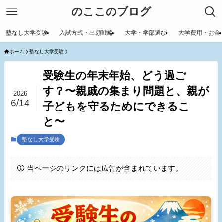
のここのブログ
塾なし大学受験
入試方式・出願戦略
大学・学部選び
大学費用・お金
ホーム
塾なし大学受験
受験生の年末年始、どう過ご
す？〜親戚の集まり問題と、親が
2026
6/14
子どもを守るためにできるこ
と〜
塾なし大学受験
当ページのリンクには広告が含まれています。