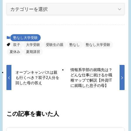
カ
テ
ゴ
リ
ー
塾なし大学受験
双子
大学受験
受験生の親
塾なし
塾なし大学受験
夏休み
夏期講習
情報系学部の就職先は？
オープンキャンパスは親
どんな仕事に就けるか職
も行くべき？双子2人分を
種マップで解説【外資IT
回した母の答え
に就職した息子の母】
この記事を書いた人