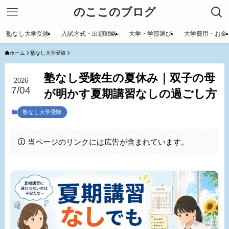
のここのブログ
塾なし大学受験
入試方式・出願戦略
大学・学部選び
大学費用・お金
ホーム
塾なし大学受験
塾なし受験生の夏休み｜双子の母
2026
7/04
が明かす夏期講習なしの過ごし方
塾なし大学受験
当ページのリンクには広告が含まれています。