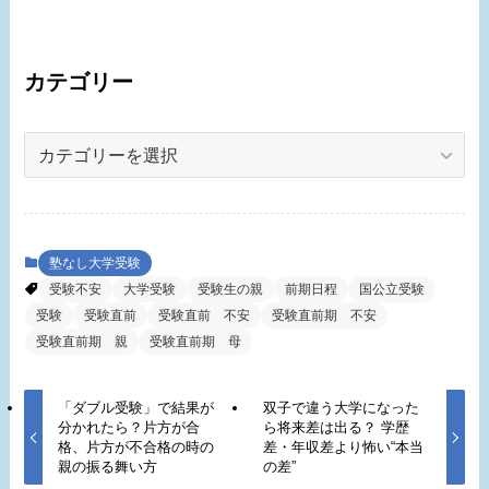
カテゴリー
カ
テ
ゴ
リ
ー
塾なし大学受験
受験不安
大学受験
受験生の親
前期日程
国公立受験
受験
受験直前
受験直前 不安
受験直前期 不安
受験直前期 親
受験直前期 母
「ダブル受験」で結果が
双子で違う大学になった
分かれたら？片方が合
ら将来差は出る？ 学歴
格、片方が不合格の時の
差・年収差より怖い“本当
親の振る舞い方
の差”