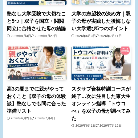
塾なし大学受験で大切なこ
大学の志望校の決め方｜双
と5つ｜双子を国立・関関
子の母が実践した後悔しな
同立に合格させた母の結論
い大学選び5つのポイント
2026年6月3日
2026年6月27日
2026年6月3日
2026年7月11日
高3の夏までに親がやって
スタサプ合格特訓コースが
おくこと【双子の母の体験
終了…次に注目した東大生
談】塾なしでも間に合った
オンライン指導「トウコ
準備リスト
べ」を双子の母が調べてみ
た
2026年6月2日
2026年7月4日
2026年6月1日
2026年7月12日