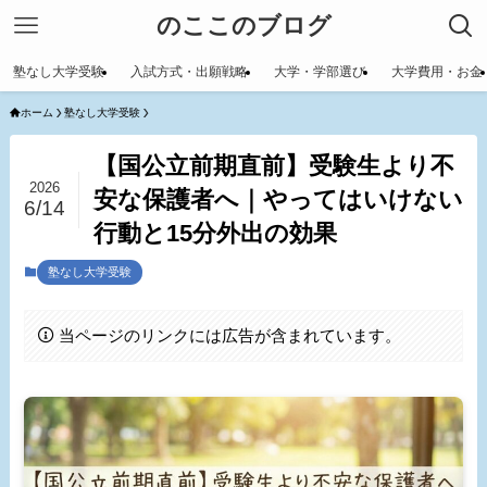
のここのブログ
塾なし大学受験
入試方式・出願戦略
大学・学部選び
大学費用・お金
ホーム
塾なし大学受験
【国公立前期直前】受験生より不
2026
安な保護者へ｜やってはいけない
6/14
行動と15分外出の効果
塾なし大学受験
当ページのリンクには広告が含まれています。