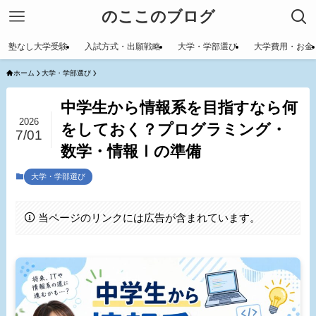
のここのブログ
塾なし大学受験
入試方式・出願戦略
大学・学部選び
大学費用・お金
ホーム
大学・学部選び
中学生から情報系を目指すなら何
2026
をしておく？プログラミング・
7/01
数学・情報Ⅰの準備
大学・学部選び
当ページのリンクには広告が含まれています。