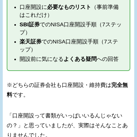
口座開設に
必要なものリスト
（事前準備
はこれだけ）
SBI証券
でのNISA口座開設手順（7ステッ
プ）
楽天証券
でのNISA口座開設手順（7ステ
ップ）
開設前に気になる
よくある疑問
への回答
※どちらの証券会社も口座開設・維持費は
完全無
料
です。
「口座開設って書類がいっぱいいるんじゃない
の？」と思っていましたが、実際はそんなことあ
りませんでした。