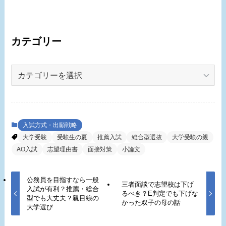
カテゴリー
カ
テ
ゴ
リ
ー
入試方式・出願戦略
大学受験
受験生の夏
推薦入試
総合型選抜
大学受験の親
AO入試
志望理由書
面接対策
小論文
公務員を目指すなら一般
三者面談で志望校は下げ
入試が有利？推薦・総合
るべき？E判定でも下げな
型でも大丈夫？親目線の
かった双子の母の話
大学選び