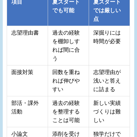
項目
夏スタート
夏スタート
でも可能
では厳しい
点
志望理由書
過去の経験
深掘りには
を棚卸しす
時間が必要
れば間に合
う
面接対策
回数を重ね
志望理由が
れば伸びや
浅いと答え
すい
に詰まる
部活・課外
過去の経験
新しい実績
活動
を整理する
づくりは難
ことは可能
しい
小論文
添削を受け
独学だけで