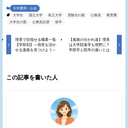
ー
大学費用・お金
大学生
国立大学
私立大学
受験生の親
公務員
教育費
大学生の親
公務員志望
留学
理系で目指せる職業一覧
【進路の分かれ道】理系
【学部別】～得意を活か
は大学院進学も視野に？
せる進路を見つけよう～
学部卒と院卒の違いとは
この記事を書いた人